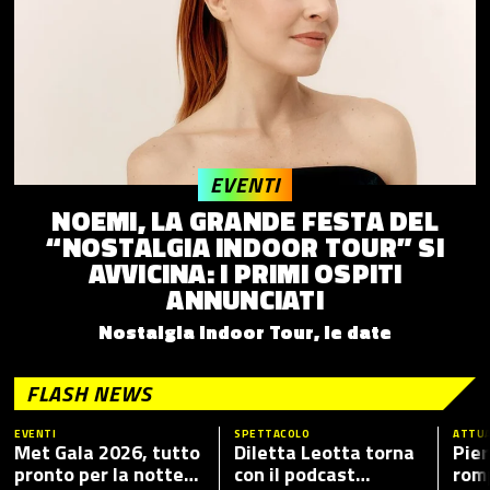
EVENTI
NOEMI, LA GRANDE FESTA DEL
“NOSTALGIA INDOOR TOUR” SI
AVVICINA: I PRIMI OSPITI
ANNUNCIATI
Nostalgia Indoor Tour, le date
FLASH NEWS
EVENTI
SPETTACOLO
ATTUA
Met Gala 2026, tutto
Diletta Leotta torna
Pier
pronto per la notte
con il podcast
romp