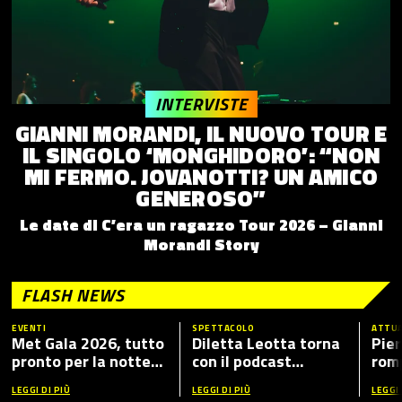
INTERVISTE
GIANNI MORANDI, IL NUOVO TOUR E
IL SINGOLO ‘MONGHIDORO’: “NON
MI FERMO. JOVANOTTI? UN AMICO
GENEROSO”
Le date di C’era un ragazzo Tour 2026 – Gianni
Morandi Story
FLASH NEWS
EVENTI
SPETTACOLO
ATTUA
Met Gala 2026, tutto
Diletta Leotta torna
Pier
pronto per la notte
con il podcast
romp
più fashion dell’anno:
“Mamma Dilettante
caso
LEGGI DI PIÙ
LEGGI DI PIÙ
LEGGI 
tema, ospiti e dove
5”, ecco i nuovi ospiti