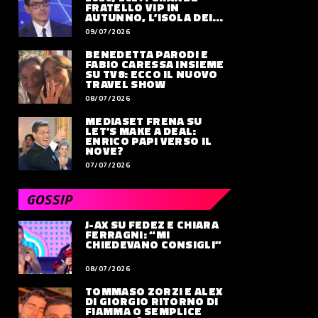
FRATELLO VIP IN
AUTUNNO, L’ISOLA DEI
FAMOSI SLITTA AL 2027
09/07/2026
BENEDETTA PARODI E
FABIO CARESSA INSIEME
SU TV8: ECCO IL NUOVO
TRAVEL SHOW
08/07/2026
MEDIASET FRENA SU
LET’S MAKE A DEAL:
ENRICO PAPI VERSO IL
NOVE?
07/07/2026
GOSSIP
J-AX SU FEDEZ E CHIARA
FERRAGNI: “MI
CHIEDEVANO CONSIGLI”
08/07/2026
TOMMASO ZORZI E ALEX
DI GIORGIO RITORNO DI
FIAMMA O SEMPLICE