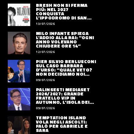
BRESH NON SI FERMA
PIÙ: NEL 2027
CONQUISTA
L’IPPODROMO DI SAN
SIRO CON “MILANO
13/07/2026
MAREA”
MILO INFANTE SPIEGA
L’ADDIO ALLA RAI: “OGNI
ANNO VOLEVANO
CHIUDERE ORE 14”
12/07/2026
PIER SILVIO BERLUSCONI
SUL CASO BARBARA
D’URSO: “QUALE VETO?
NON DECIDIAMO NOI
DOVE LAVORERÀ”
09/07/2026
PALINSESTI MEDIASET
2026/2027: GRANDE
FRATELLO VIP IN
AUTUNNO, L’ISOLA DEI
FAMOSI SLITTA AL 2027
09/07/2026
TEMPTATION ISLAND
VOLA NEGLI ASCOLTI:
FALÒ PER GABRIELE E
SARA