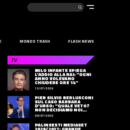
Cerca:
E
MONDO TRASH
FLASH NEWS
TV
MILO INFANTE SPIEGA
L’ADDIO ALLA RAI: “OGNI
ANNO VOLEVANO
CHIUDERE ORE 14”
12/07/2026
PIER SILVIO BERLUSCONI
SUL CASO BARBARA
D’URSO: “QUALE VETO?
NON DECIDIAMO NOI
DOVE LAVORERÀ”
09/07/2026
PALINSESTI MEDIASET
2026/2027: GRANDE