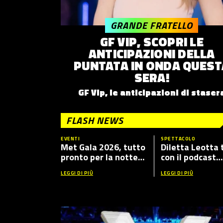
GRANDE FRATELLO
GF VIP, SCOPRI LE
ANTICIPAZIONI DELLA
PUNTATA IN ONDA QUEST
SERA!
GF Vip, le anticipazioni di staser
FLASH NEWS
EVENTI
SPETTACOLO
Met Gala 2026, tutto
Diletta Leotta 
pronto per la notte
con il podcast
più fashion dell’anno:
“Mamma Dilett
LEGGI DI PIÙ
LEGGI DI PIÙ
tema, ospiti e dove
5”, ecco i nuovi 
vederlo