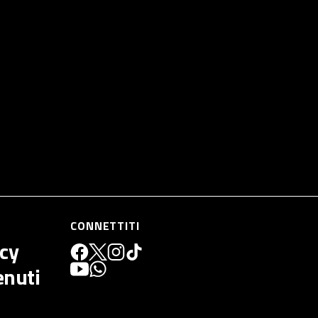
CONNETTITI
icy
enuti