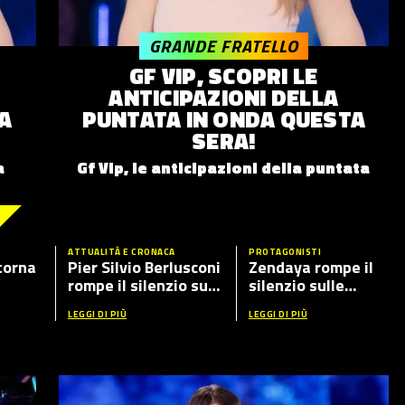
GRANDE FRATELLO
GF VIP, SCOPRI LE
ANTICIPAZIONI DELLA
A
PUNTATA IN ONDA QUESTA
SERA!
a
Gf Vip, le anticipazioni della puntata
ATTUALITÀ E CRONACA
PROTAGONISTI
torna
Pier Silvio Berlusconi
Zendaya rompe il
rompe il silenzio sul
silenzio sulle
ante
caso Fabrizio Corona
presunte nozze con
LEGGI DI PIÙ
LEGGI DI PIÙ
ospiti
Tom Holland: cosa ha
detto in tv