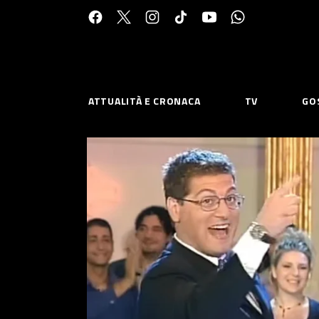
Cerca:
ATTUALITÀ E CRONACA
TV
GO
ESPLORA
RISOR
Chi Siamo
Priv
Contatti
Poli
CONNETTITI