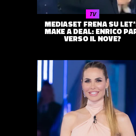
© 2014–
2026
Trash Italiano
- Tutti i diritti riservati.
TV
C.F./P.IVA 15477041006 - Capitale sociale €10.000,00 i.v.
MEDIASET FRENA SU LET
MAKE A DEAL: ENRICO PA
VERSO IL NOVE?