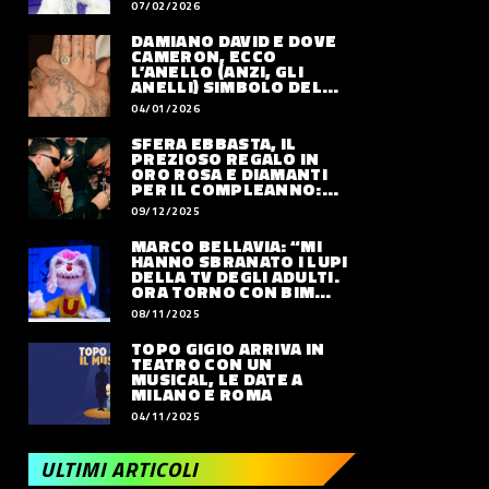
07/02/2026
DAMIANO DAVID E DOVE
CAMERON, ECCO
L’ANELLO (ANZI, GLI
ANELLI) SIMBOLO DEL
LORO AMORE
04/01/2026
SFERA EBBASTA, IL
PREZIOSO REGALO IN
ORO ROSA E DIAMANTI
PER IL COMPLEANNO:
QUANTO VALE
09/12/2025
MARCO BELLAVIA: “MI
HANNO SBRANATO I LUPI
DELLA TV DEGLI ADULTI.
ORA TORNO CON BIM
BUM BAM PARTY”
08/11/2025
TOPO GIGIO ARRIVA IN
TEATRO CON UN
MUSICAL, LE DATE A
MILANO E ROMA
04/11/2025
ULTIMI ARTICOLI