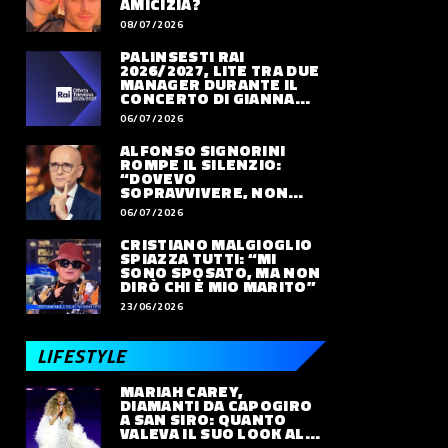
AMICIZIA?
08/07/2026
PALINSESTI RAI
2026/2027, LITE TRA DUE
MANAGER DURANTE IL
CONCERTO DI GIANNA
NANNINI
06/07/2026
ALFONSO SIGNORINI
ROMPE IL SILENZIO:
“DOVEVO
SOPRAVVIVERE, NON
VIVERE”
06/07/2026
CRISTIANO MALGIOGLIO
SPIAZZA TUTTI: “MI
SONO SPOSATO, MA NON
PROTAGONISTI
SPETTACOLO
ATT
DIRÒ CHI È MIO MARITO”
Bocelli risponde a
‘Non lo faccio x
Br
23/06/2026
Chalamet: “Opera e
Moda’: Giulia Salemi
ar
balletto parlano
mette il mondo pop
ri
LIFESTYLE
LEGGI DI PIÙ
LEGGI DI PIÙ
LEG
ancora al cuore”. E lo
sul banco degli
Ca
invita a un suo
imputati
su
MARIAH CAREY,
concerto
DIAMANTI DA CAPOGIRO
A SAN SIRO: QUANTO
VALEVA IL SUO LOOK ALLE
OLIMPIADI