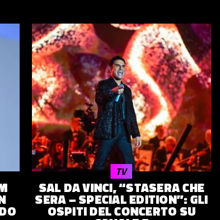
TV
IM
SAL DA VINCI, “STASERA CHE
N
SERA – SPECIAL EDITION”: GLI
NDO
OSPITI DEL CONCERTO SU