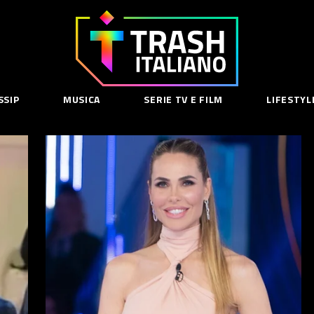
Trash
Italiano
SSIP
MUSICA
SERIE TV E FILM
LIFESTYL
SE
acy Policy
cy Contenuti