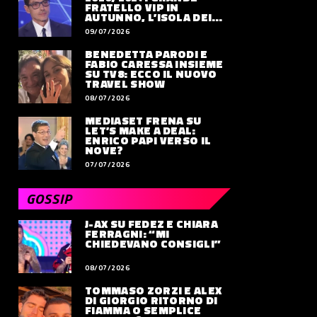
FRATELLO VIP IN
AUTUNNO, L’ISOLA DEI
FAMOSI SLITTA AL 2027
09/07/2026
BENEDETTA PARODI E
FABIO CARESSA INSIEME
SU TV8: ECCO IL NUOVO
TRAVEL SHOW
08/07/2026
MEDIASET FRENA SU
LET’S MAKE A DEAL:
ENRICO PAPI VERSO IL
NOVE?
07/07/2026
GOSSIP
J-AX SU FEDEZ E CHIARA
FERRAGNI: “MI
CHIEDEVANO CONSIGLI”
08/07/2026
TOMMASO ZORZI E ALEX
DI GIORGIO RITORNO DI
FIAMMA O SEMPLICE