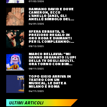
07/02/2026
DAMIANO DAVID E DOVE
CAMERON, ECCO
L’ANELLO (ANZI, GLI
ANELLI) SIMBOLO DEL
LORO AMORE
04/01/2026
SFERA EBBASTA, IL
PREZIOSO REGALO IN
ORO ROSA E DIAMANTI
PER IL COMPLEANNO:
QUANTO VALE
09/12/2025
MARCO BELLAVIA: “MI
HANNO SBRANATO I LUPI
DELLA TV DEGLI ADULTI.
ORA TORNO CON BIM
BUM BAM PARTY”
08/11/2025
TOPO GIGIO ARRIVA IN
TEATRO CON UN
MUSICAL, LE DATE A
MILANO E ROMA
04/11/2025
ULTIMI ARTICOLI