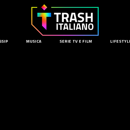
Trash
Italiano
SSIP
MUSICA
SERIE TV E FILM
LIFESTYL
SE
acy Policy
cy Contenuti