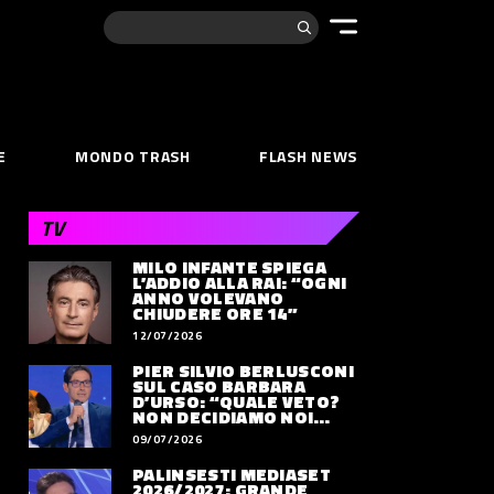
Cerca:
E
MONDO TRASH
FLASH NEWS
TV
MILO INFANTE SPIEGA
L’ADDIO ALLA RAI: “OGNI
ANNO VOLEVANO
CHIUDERE ORE 14”
12/07/2026
PIER SILVIO BERLUSCONI
SUL CASO BARBARA
D’URSO: “QUALE VETO?
NON DECIDIAMO NOI
DOVE LAVORERÀ”
09/07/2026
PALINSESTI MEDIASET
2026/2027: GRANDE