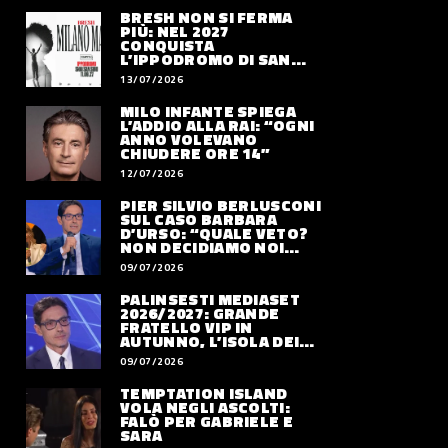
BRESH NON SI FERMA
PIÙ: NEL 2027
CONQUISTA
L’IPPODROMO DI SAN
SIRO CON “MILANO
13/07/2026
MAREA”
MILO INFANTE SPIEGA
L’ADDIO ALLA RAI: “OGNI
ANNO VOLEVANO
CHIUDERE ORE 14”
12/07/2026
PIER SILVIO BERLUSCONI
SUL CASO BARBARA
D’URSO: “QUALE VETO?
NON DECIDIAMO NOI
DOVE LAVORERÀ”
09/07/2026
PALINSESTI MEDIASET
2026/2027: GRANDE
FRATELLO VIP IN
AUTUNNO, L’ISOLA DEI
FAMOSI SLITTA AL 2027
09/07/2026
TEMPTATION ISLAND
VOLA NEGLI ASCOLTI:
FALÒ PER GABRIELE E
SARA