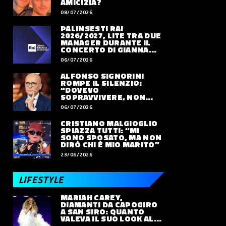
AMICIZIA?
08/07/2026
PALINSESTI RAI
2026/2027, LITE TRA DUE
MANAGER DURANTE IL
CONCERTO DI GIANNA
NANNINI
06/07/2026
ALFONSO SIGNORINI
ROMPE IL SILENZIO:
“DOVEVO
SOPRAVVIVERE, NON
VIVERE”
06/07/2026
CRISTIANO MALGIOGLIO
SPIAZZA TUTTI: “MI
SONO SPOSATO, MA NON
DIRÒ CHI È MIO MARITO”
23/06/2026
LIFESTYLE
MARIAH CAREY,
DIAMANTI DA CAPOGIRO
A SAN SIRO: QUANTO
VALEVA IL SUO LOOK ALLE
OLIMPIADI