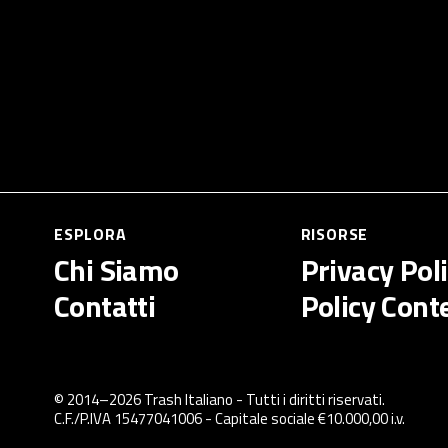
ESPLORA
RISORSE
Chi Siamo
Privacy Pol
Contatti
Policy Cont
© 2014–
2026
Trash Italiano
- Tutti i diritti riservati.
C.F./P.IVA 15477041006 - Capitale sociale €10.000,00 i.v.