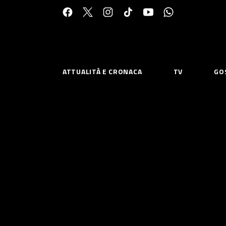
Cerca:
ATTUALITÀ E CRONACA
TV
GO
ESPLORA
RISOR
Chi Siamo
Priv
Contatti
Poli
CONNETTITI