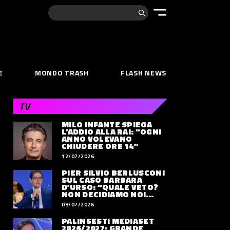
Cerca:
E
MONDO TRASH
FLASH NEWS
TV
MILO INFANTE SPIEGA
L’ADDIO ALLA RAI: “OGNI
ANNO VOLEVANO
CHIUDERE ORE 14”
12/07/2026
PIER SILVIO BERLUSCONI
SUL CASO BARBARA
D’URSO: “QUALE VETO?
NON DECIDIAMO NOI
DOVE LAVORERÀ”
09/07/2026
PALINSESTI MEDIASET
2026/2027: GRANDE