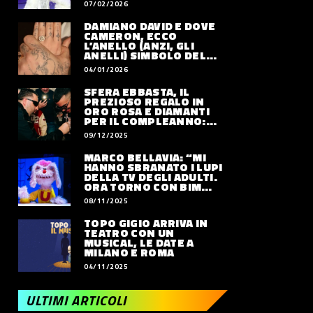
07/02/2026
DAMIANO DAVID E DOVE
CAMERON, ECCO
L’ANELLO (ANZI, GLI
ANELLI) SIMBOLO DEL
LORO AMORE
04/01/2026
SFERA EBBASTA, IL
PREZIOSO REGALO IN
ORO ROSA E DIAMANTI
PER IL COMPLEANNO:
QUANTO VALE
09/12/2025
MARCO BELLAVIA: “MI
HANNO SBRANATO I LUPI
DELLA TV DEGLI ADULTI.
ORA TORNO CON BIM
BUM BAM PARTY”
08/11/2025
TOPO GIGIO ARRIVA IN
TEATRO CON UN
MUSICAL, LE DATE A
MILANO E ROMA
04/11/2025
ULTIMI ARTICOLI