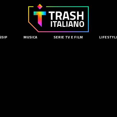
Trash
Italiano
SSIP
MUSICA
SERIE TV E FILM
LIFESTYL
SE
acy Policy
cy Contenuti