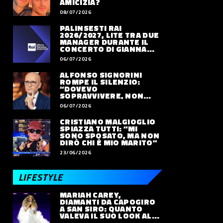
AMICIZIA?
08/07/2026
PALINSESTI RAI
2026/2027, LITE TRA DUE
MANAGER DURANTE IL
CONCERTO DI GIANNA
NANNINI
06/07/2026
ALFONSO SIGNORINI
ROMPE IL SILENZIO:
“DOVEVO
SOPRAVVIVERE, NON
VIVERE”
06/07/2026
CRISTIANO MALGIOGLIO
SPIAZZA TUTTI: “MI
SONO SPOSATO, MA NON
DIRÒ CHI È MIO MARITO”
23/06/2026
LIFESTYLE
MARIAH CAREY,
DIAMANTI DA CAPOGIRO
A SAN SIRO: QUANTO
VALEVA IL SUO LOOK ALLE
OLIMPIADI