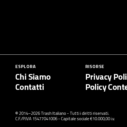
ESPLORA
RISORSE
Chi Siamo
Privacy Pol
Contatti
Policy Cont
© 2014–
2026
Trash Italiano
- Tutti i diritti riservati.
C.F./P.IVA 15477041006 - Capitale sociale €10.000,00 i.v.