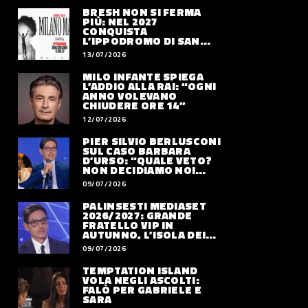
BRESH NON SI FERMA
PIÙ: NEL 2027
CONQUISTA
L’IPPODROMO DI SAN
SIRO CON “MILANO
13/07/2026
MAREA”
MILO INFANTE SPIEGA
L’ADDIO ALLA RAI: “OGNI
ANNO VOLEVANO
CHIUDERE ORE 14”
12/07/2026
PIER SILVIO BERLUSCONI
SUL CASO BARBARA
D’URSO: “QUALE VETO?
NON DECIDIAMO NOI
DOVE LAVORERÀ”
09/07/2026
PALINSESTI MEDIASET
2026/2027: GRANDE
FRATELLO VIP IN
AUTUNNO, L’ISOLA DEI
FAMOSI SLITTA AL 2027
09/07/2026
TEMPTATION ISLAND
VOLA NEGLI ASCOLTI:
FALÒ PER GABRIELE E
SARA