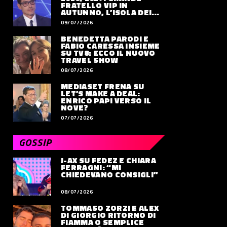
FRATELLO VIP IN
AUTUNNO, L’ISOLA DEI
FAMOSI SLITTA AL 2027
09/07/2026
BENEDETTA PARODI E
FABIO CARESSA INSIEME
SU TV8: ECCO IL NUOVO
TRAVEL SHOW
08/07/2026
MEDIASET FRENA SU
LET’S MAKE A DEAL:
ENRICO PAPI VERSO IL
NOVE?
07/07/2026
GOSSIP
J-AX SU FEDEZ E CHIARA
FERRAGNI: “MI
CHIEDEVANO CONSIGLI”
08/07/2026
TOMMASO ZORZI E ALEX
DI GIORGIO RITORNO DI
FIAMMA O SEMPLICE