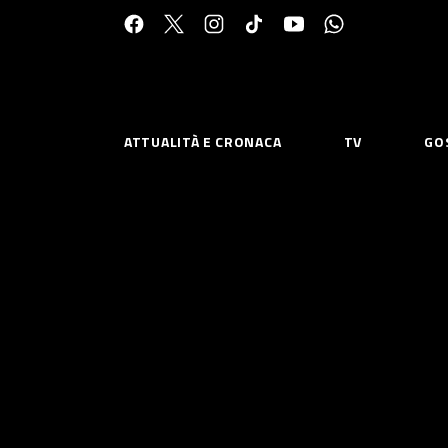
Cerca:
ATTUALITÀ E CRONACA
TV
GO
ESPLORA
RISOR
Chi Siamo
Priv
Contatti
Poli
CONNETTITI