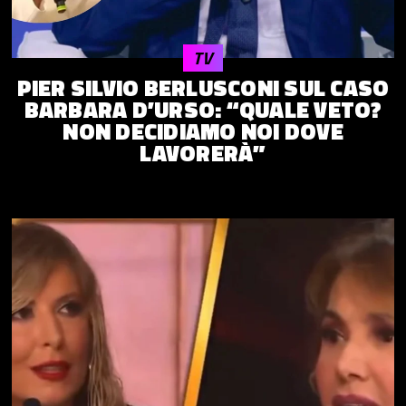
TV
PIER SILVIO BERLUSCONI SUL CASO
BARBARA D’URSO: “QUALE VETO?
NON DECIDIAMO NOI DOVE
LAVORERÀ”