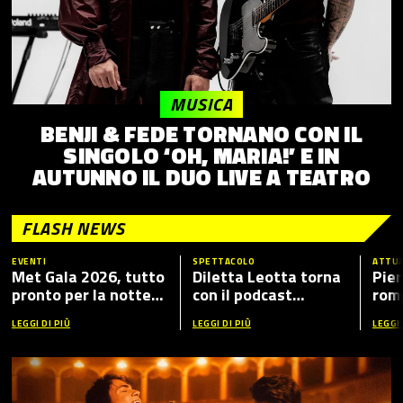
MUSICA
BENJI & FEDE TORNANO CON IL
SINGOLO ‘OH, MARIA!’ E IN
AUTUNNO IL DUO LIVE A TEATRO
FLASH NEWS
EVENTI
SPETTACOLO
ATTUA
Met Gala 2026, tutto
Diletta Leotta torna
Pier
pronto per la notte
con il podcast
romp
più fashion dell’anno:
“Mamma Dilettante
caso
LEGGI DI PIÙ
LEGGI DI PIÙ
LEGGI 
tema, ospiti e dove
5”, ecco i nuovi ospiti
vederlo