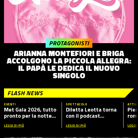
PROTAGONISTI
ARIANNA MONTEFIORI E BRIGA
ACCOLGONO LA PICCOLA ALLEGRA:
IL PAPÀ LE DEDICA IL NUOVO
SINGOLO
FLASH NEWS
EVENTI
SPETTACOLO
ATTUA
Met Gala 2026, tutto
Diletta Leotta torna
Pier
pronto per la notte
con il podcast
romp
più fashion dell’anno:
“Mamma Dilettante
caso
LEGGI DI PIÙ
LEGGI DI PIÙ
LEGGI 
tema, ospiti e dove
5”, ecco i nuovi ospiti
vederlo