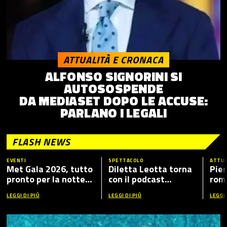
ATTUALITÀ E CRONACA
ALFONSO SIGNORINI SI
AUTOSOSPENDE
DA MEDIASET DOPO LE ACCUSE:
PARLANO I LEGALI
FLASH NEWS
EVENTI
SPETTACOLO
ATTUA
Met Gala 2026, tutto
Diletta Leotta torna
Pier
pronto per la notte
con il podcast
romp
più fashion dell’anno:
“Mamma Dilettante
caso
LEGGI DI PIÙ
LEGGI DI PIÙ
LEGGI 
tema, ospiti e dove
5”, ecco i nuovi ospiti
vederlo