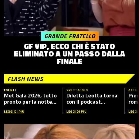
GRANDE FRATELLO
GF VIP, ECCO CHI È STATO
ELIMINATO A UN PASSO DALLA
FINALE
FLASH NEWS
EVENTI
SPETTACOLO
ATTUA
Met Gala 2026, tutto
Diletta Leotta torna
Pier
pronto per la notte
con il podcast
romp
più fashion dell’anno:
“Mamma Dilettante
caso
LEGGI DI PIÙ
LEGGI DI PIÙ
LEGGI 
tema, ospiti e dove
5”, ecco i nuovi ospiti
vederlo