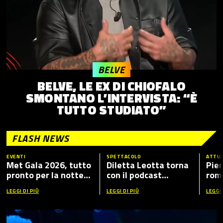
BELVE
BELVE, LE EX DI CHIOFALO
SMONTANO L’INTERVISTA: “È
TUTTO STUDIATO”
FLASH NEWS
EVENTI
SPETTACOLO
ATTUA
Met Gala 2026, tutto
Diletta Leotta torna
Pier
pronto per la notte
con il podcast
romp
più fashion dell’anno:
“Mamma Dilettante
caso
LEGGI DI PIÙ
LEGGI DI PIÙ
LEGGI 
tema, ospiti e dove
5”, ecco i nuovi ospiti
vederlo