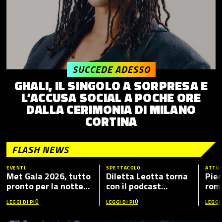
SUCCEDE ADESSO
GHALI, IL SINGOLO A SORPRESA E
L’ACCUSA SOCIAL A POCHE ORE
DALLA CERIMONIA DI MILANO
CORTINA
FLASH NEWS
EVENTI
SPETTACOLO
ATTUA
Met Gala 2026, tutto
Diletta Leotta torna
Pier
pronto per la notte
con il podcast
romp
più fashion dell’anno:
“Mamma Dilettante
caso
LEGGI DI PIÙ
LEGGI DI PIÙ
LEGGI 
tema, ospiti e dove
5”, ecco i nuovi ospiti
vederlo