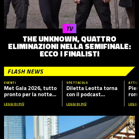
TV
THE UNKNOWN, QUATTRO
ELIMINAZIONI NELLA SEMIFINALE:
ECCO I FINALISTI
FLASH NEWS
EVENTI
SPETTACOLO
ATTUA
Met Gala 2026, tutto
Diletta Leotta torna
Pier
pronto per la notte
con il podcast
romp
più fashion dell’anno:
“Mamma Dilettante
caso
LEGGI DI PIÙ
LEGGI DI PIÙ
LEGGI 
tema, ospiti e dove
5”, ecco i nuovi ospiti
vederlo