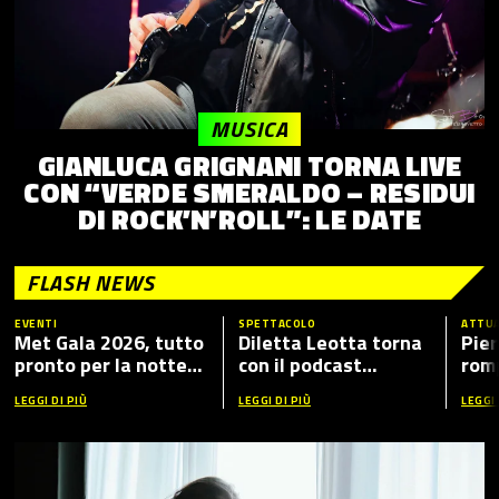
MUSICA
GIANLUCA GRIGNANI TORNA LIVE
CON “VERDE SMERALDO – RESIDUI
DI ROCK’N’ROLL”: LE DATE
FLASH NEWS
EVENTI
SPETTACOLO
ATTUA
Met Gala 2026, tutto
Diletta Leotta torna
Pier
pronto per la notte
con il podcast
romp
più fashion dell’anno:
“Mamma Dilettante
caso
LEGGI DI PIÙ
LEGGI DI PIÙ
LEGGI 
tema, ospiti e dove
5”, ecco i nuovi ospiti
vederlo