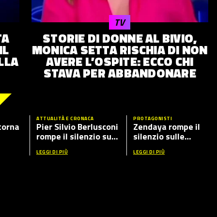
TV
TA
STORIE DI DONNE AL BIVIO,
IL
MONICA SETTA RISCHIA DI NON
LLA
AVERE L’OSPITE: ECCO CHI
STAVA PER ABBANDONARE
ATTUALITÀ E CRONACA
PROTAGONISTI
torna
Pier Silvio Berlusconi
Zendaya rompe il
rompe il silenzio sul
silenzio sulle
ante
caso Fabrizio Corona
presunte nozze con
LEGGI DI PIÙ
LEGGI DI PIÙ
ospiti
Tom Holland: cosa ha
detto in tv