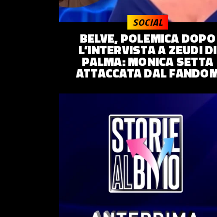
© 2014–
2026
Trash Italiano
- Tutti i diritti riservati.
SOCIAL
C.F./P.IVA 15477041006 - Capitale sociale €10.000,00 i.v.
BELVE, POLEMICA DOPO
L’INTERVISTA A ZEUDI DI
PALMA: MONICA SETTA
ATTACCATA DAL FANDO