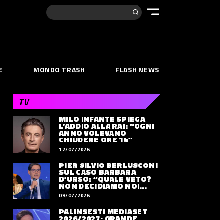
Cerca:
E
MONDO TRASH
FLASH NEWS
TV
MILO INFANTE SPIEGA
L’ADDIO ALLA RAI: “OGNI
ANNO VOLEVANO
CHIUDERE ORE 14”
12/07/2026
PIER SILVIO BERLUSCONI
SUL CASO BARBARA
D’URSO: “QUALE VETO?
NON DECIDIAMO NOI
DOVE LAVORERÀ”
09/07/2026
PALINSESTI MEDIASET
2026/2027: GRANDE