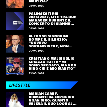
AMICIZIA?
08/07/2026
PALINSESTI RAI
2026/2027, LITE TRA DUE
MANAGER DURANTE IL
CONCERTO DI GIANNA
NANNINI
06/07/2026
ALFONSO SIGNORINI
ROMPE IL SILENZIO:
“DOVEVO
SOPRAVVIVERE, NON
VIVERE”
06/07/2026
CRISTIANO MALGIOGLIO
PROTAGONISTI
SPETTACOLO
ATT
SPIAZZA TUTTI: “MI
Bocelli risponde a
‘Non lo faccio x
Br
SONO SPOSATO, MA NON
Chalamet: “Opera e
Moda’: Giulia Salemi
ar
DIRÒ CHI È MIO MARITO”
balletto parlano
mette il mondo pop
ri
23/06/2026
LEGGI DI PIÙ
LEGGI DI PIÙ
LEG
ancora al cuore”. E lo
sul banco degli
Ca
invita a un suo
imputati
su
LIFESTYLE
concerto
MARIAH CAREY,
DIAMANTI DA CAPOGIRO
A SAN SIRO: QUANTO
VALEVA IL SUO LOOK ALLE
OLIMPIADI