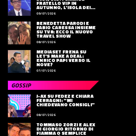
FRATELLO VIP IN
AUTUNNO, L’ISOLA DEI
FAMOSI SLITTA AL 2027
09/07/2026
BENEDETTA PARODI E
FABIO CARESSA INSIEME
SU TV8: ECCO IL NUOVO
TRAVEL SHOW
08/07/2026
MEDIASET FRENA SU
LET’S MAKE A DEAL:
ENRICO PAPI VERSO IL
NOVE?
07/07/2026
GOSSIP
J-AX SU FEDEZ E CHIARA
FERRAGNI: “MI
CHIEDEVANO CONSIGLI”
08/07/2026
TOMMASO ZORZI E ALEX
DI GIORGIO RITORNO DI
FIAMMA O SEMPLICE