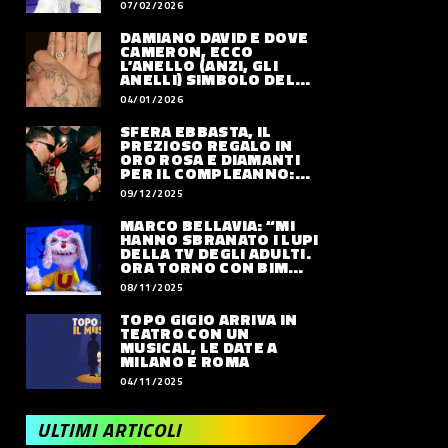
07/02/2026
DAMIANO DAVID E DOVE
CAMERON, ECCO
L’ANELLO (ANZI, GLI
ANELLI) SIMBOLO DEL
LORO AMORE
04/01/2026
SFERA EBBASTA, IL
PREZIOSO REGALO IN
ORO ROSA E DIAMANTI
PER IL COMPLEANNO:
QUANTO VALE
09/12/2025
MARCO BELLAVIA: “MI
HANNO SBRANATO I LUPI
DELLA TV DEGLI ADULTI.
ORA TORNO CON BIM
BUM BAM PARTY”
08/11/2025
TOPO GIGIO ARRIVA IN
TEATRO CON UN
MUSICAL, LE DATE A
MILANO E ROMA
04/11/2025
ULTIMI ARTICOLI