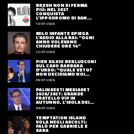
BRESH NON SI FERMA
PIÙ: NEL 2027
CONQUISTA
L’IPPODROMO DI SAN
SIRO CON “MILANO
13/07/2026
MAREA”
MILO INFANTE SPIEGA
L’ADDIO ALLA RAI: “OGNI
ANNO VOLEVANO
CHIUDERE ORE 14”
12/07/2026
PIER SILVIO BERLUSCONI
SUL CASO BARBARA
D’URSO: “QUALE VETO?
NON DECIDIAMO NOI
DOVE LAVORERÀ”
09/07/2026
PALINSESTI MEDIASET
2026/2027: GRANDE
FRATELLO VIP IN
AUTUNNO, L’ISOLA DEI
FAMOSI SLITTA AL 2027
09/07/2026
TEMPTATION ISLAND
VOLA NEGLI ASCOLTI:
FALÒ PER GABRIELE E
SARA