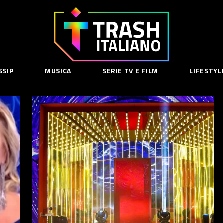
Trash
Italiano
SSIP
MUSICA
SERIE TV E FILM
LIFESTYL
SE
acy Policy
cy Contenuti