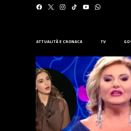
Cerca:
ATTUALITÀ E CRONACA
TV
GO
ESPLORA
RISOR
Chi Siamo
Priv
Contatti
Poli
CONNETTITI