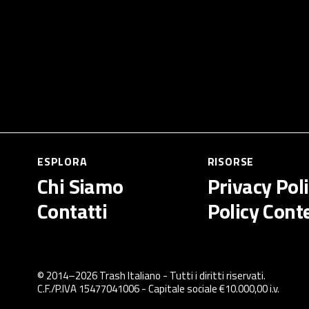
ESPLORA
RISORSE
Chi Siamo
Privacy Pol
Contatti
Policy Cont
© 2014–
2026
Trash Italiano
- Tutti i diritti riservati.
C.F./P.IVA 15477041006 - Capitale sociale €10.000,00 i.v.