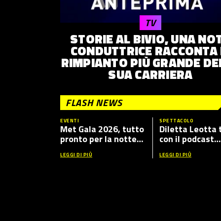
TV
STORIE AL BIVIO, UNA NO
CONDUTTRICE RACCONTA 
RIMPIANTO PIÙ GRANDE DE
SUA CARRIERA
FLASH NEWS
EVENTI
SPETTACOLO
Met Gala 2026, tutto
Diletta Leotta 
pronto per la notte
con il podcast
più fashion dell’anno:
“Mamma Dilett
LEGGI DI PIÙ
LEGGI DI PIÙ
tema, ospiti e dove
5”, ecco i nuovi 
vederlo