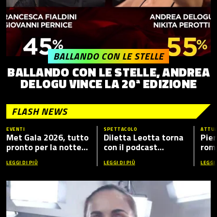
BALLANDO CON LE STELLE
BALLANDO CON LE STELLE, ANDREA
DELOGU VINCE LA 20ª EDIZIONE
FLASH NEWS
EVENTI
SPETTACOLO
ATTUA
Met Gala 2026, tutto
Diletta Leotta torna
Pier
pronto per la notte
con il podcast
romp
più fashion dell’anno:
“Mamma Dilettante
caso
LEGGI DI PIÙ
LEGGI DI PIÙ
LEGGI 
tema, ospiti e dove
5”, ecco i nuovi ospiti
vederlo