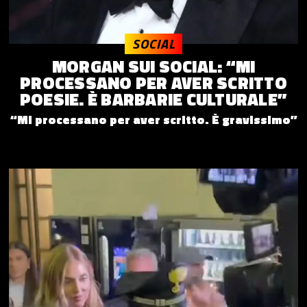
SOCIAL
MORGAN SUI SOCIAL: “MI
PROCESSANO PER AVER SCRITTO
POESIE. È BARBARIE CULTURALE”
“Mi processano per aver scritto. È gravissimo”