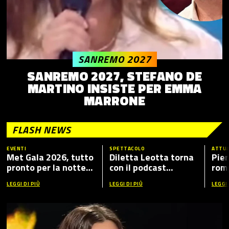
SANREMO 2027
SANREMO 2027, STEFANO DE
MARTINO INSISTE PER EMMA
MARRONE
FLASH NEWS
EVENTI
SPETTACOLO
ATTUA
Met Gala 2026, tutto
Diletta Leotta torna
Pier
pronto per la notte
con il podcast
romp
più fashion dell’anno:
“Mamma Dilettante
caso
LEGGI DI PIÙ
LEGGI DI PIÙ
LEGGI 
tema, ospiti e dove
5”, ecco i nuovi ospiti
vederlo