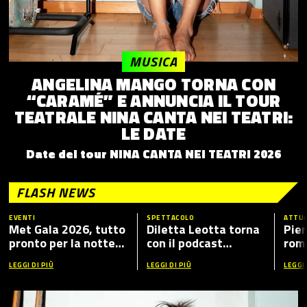
MUSICA
ANGELINA MANGO TORNA CON
“CARAMÉ” E ANNUNCIA IL TOUR
TEATRALE NINA CANTA NEI TEATRI:
LE DATE
Date del tour NINA CANTA NEI TEATRI 2026
FLASH NEWS
EVENTI
SPETTACOLO
ATTUA
Met Gala 2026, tutto
Diletta Leotta torna
Pier
pronto per la notte
con il podcast
romp
più fashion dell’anno:
“Mamma Dilettante
caso
LEGGI DI PIÙ
LEGGI DI PIÙ
LEGGI 
tema, ospiti e dove
5”, ecco i nuovi ospiti
vederlo