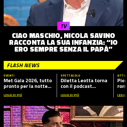
TV
CIAO MASCHIO, NICOLA SAVINO
RACCONTA LA SUA INFANZIA: “IO
ERO SEMPRE SENZA IL PAPÀ”
FLASH NEWS
EVENTI
SPETTACOLO
ATTUA
Met Gala 2026, tutto
Diletta Leotta torna
Pier
pronto per la notte
con il podcast
romp
più fashion dell’anno:
“Mamma Dilettante
caso
LEGGI DI PIÙ
LEGGI DI PIÙ
LEGGI 
tema, ospiti e dove
5”, ecco i nuovi ospiti
vederlo