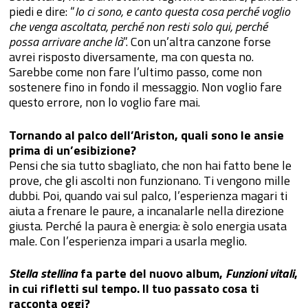
piedi e dire: “
Io ci sono, e canto questa cosa perché voglio
che venga ascoltata, perché non resti solo qui, perché
possa arrivare anche là
”. Con un’altra canzone forse
avrei risposto diversamente, ma con questa no.
Sarebbe come non fare l’ultimo passo, come non
sostenere fino in fondo il messaggio. Non voglio fare
questo errore, non lo voglio fare mai.
Tornando al palco dell’Ariston, quali sono le ansie
prima di un’esibizione?
Pensi che sia tutto sbagliato, che non hai fatto bene le
prove, che gli ascolti non funzionano. Ti vengono mille
dubbi. Poi, quando vai sul palco, l’esperienza magari ti
aiuta a frenare le paure, a incanalarle nella direzione
giusta. Perché la paura è energia: è solo energia usata
male. Con l’esperienza impari a usarla meglio.
Stella stellina
fa parte del nuovo album,
Funzioni vitali
,
in cui rifletti sul tempo. Il tuo passato cosa ti
racconta oggi?