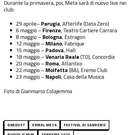
Durante la primavera, poi, Meta sarà di nuovo live nei
club:
29 aprile–
Perugia
, Afterlife (Data Zero)
6 maggio –
Firenze
, Teatro Cartiere Carrara
8 maggio –
Bologna
, Estragon
12 maggio –
Milano
, Fabrique
15 maggio –
Padova
, Hall
18 maggio –
Venaria Reale
(TO), Concordia
20 maggio –
Roma
, Atlantico
22 maggio –
Molfetta
(BA), Eremo Club
23 maggio –
Napoli
, Casa della Musica
Foto di Gianmarco Colajemma
DARDUST
ERMAL META
FESTIVAL DI SANREMO
NUOVO ALBUM
SANREMO 2026