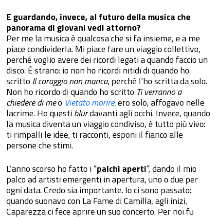
E guardando, invece, al futuro della musica che
panorama di giovani vedi attorno?
Per me la musica è qualcosa che si fa insieme, e a me
piace condividerla. Mi piace fare un viaggio collettivo,
perché voglio avere dei ricordi legati a quando faccio un
disco. È strano: io non ho ricordi nitidi di quando ho
scritto
Il coraggio non manca
, perché l’ho scritta da solo.
Non ho ricordo di quando ho scritto
Ti verranno a
chiedere di me
o
Vietato morire
: ero solo, affogavo nelle
lacrime. Ho questi
blur
davanti agli occhi. Invece, quando
la musica diventa un viaggio condiviso, è tutto più vivo:
ti rimpalli le idee, ti racconti, esponi il fianco alle
persone che stimi.
L’anno scorso ho fatto i “
palchi aperti
”, dando il mio
palco ad artisti emergenti in apertura, uno o due per
ogni data. Credo sia importante. Io ci sono passato:
quando suonavo con La Fame di Camilla, agli inizi,
Caparezza ci fece aprire un suo concerto. Per noi fu