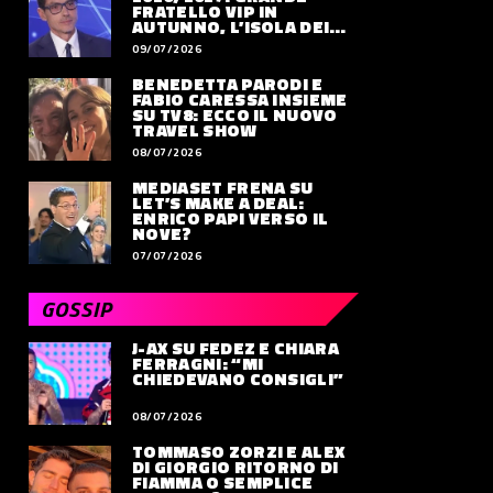
FRATELLO VIP IN
AUTUNNO, L’ISOLA DEI
FAMOSI SLITTA AL 2027
09/07/2026
BENEDETTA PARODI E
FABIO CARESSA INSIEME
SU TV8: ECCO IL NUOVO
TRAVEL SHOW
08/07/2026
MEDIASET FRENA SU
LET’S MAKE A DEAL:
ENRICO PAPI VERSO IL
NOVE?
07/07/2026
GOSSIP
J-AX SU FEDEZ E CHIARA
FERRAGNI: “MI
CHIEDEVANO CONSIGLI”
08/07/2026
TOMMASO ZORZI E ALEX
DI GIORGIO RITORNO DI
FIAMMA O SEMPLICE