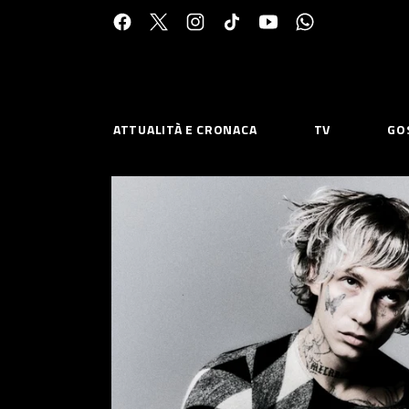
Cerca:
ATTUALITÀ E CRONACA
TV
GO
ESPLORA
RISOR
Chi Siamo
Priv
Contatti
Poli
CONNETTITI