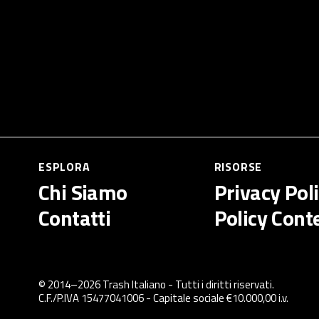
ESPLORA
RISORSE
Chi Siamo
Privacy Pol
Contatti
Policy Cont
© 2014–
2026
Trash Italiano
- Tutti i diritti riservati.
C.F./P.IVA 15477041006 - Capitale sociale €10.000,00 i.v.