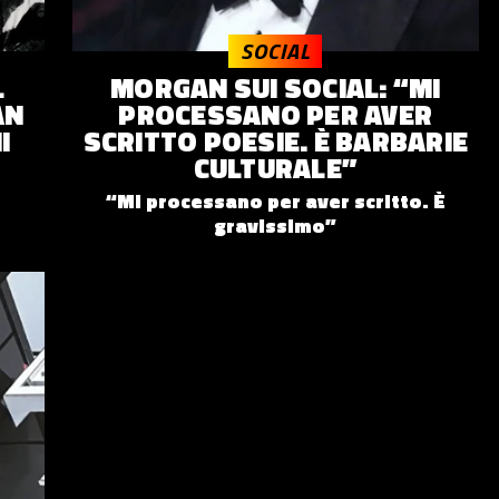
SOCIAL
L
MORGAN SUI SOCIAL: “MI
AN
PROCESSANO PER AVER
I
SCRITTO POESIE. È BARBARIE
CULTURALE”
“Mi processano per aver scritto. È
gravissimo”