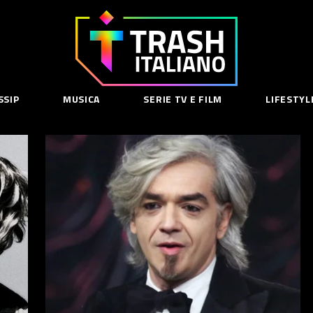
Trash
Italiano
SSIP
MUSICA
SERIE TV E FILM
LIFESTYL
SE
acy Policy
cy Contenuti