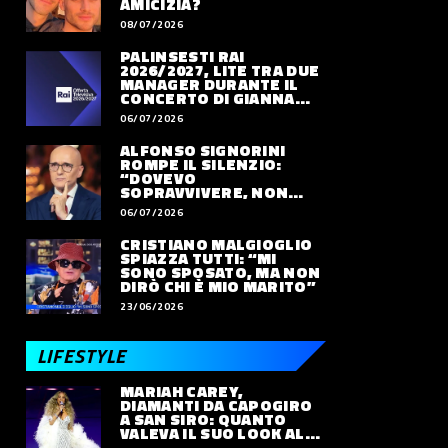
AMICIZIA?
08/07/2026
PALINSESTI RAI
2026/2027, LITE TRA DUE
MANAGER DURANTE IL
CONCERTO DI GIANNA
NANNINI
06/07/2026
ALFONSO SIGNORINI
ROMPE IL SILENZIO:
“DOVEVO
SOPRAVVIVERE, NON
VIVERE”
06/07/2026
CRISTIANO MALGIOGLIO
SPIAZZA TUTTI: “MI
SONO SPOSATO, MA NON
DIRÒ CHI È MIO MARITO”
23/06/2026
LIFESTYLE
MARIAH CAREY,
DIAMANTI DA CAPOGIRO
A SAN SIRO: QUANTO
VALEVA IL SUO LOOK ALLE
OLIMPIADI