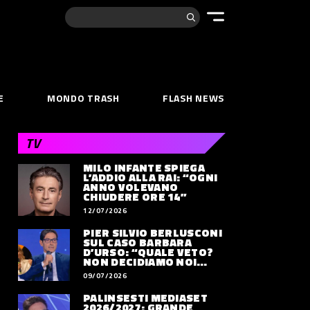
Cerca:
E
MONDO TRASH
FLASH NEWS
TV
MILO INFANTE SPIEGA
L’ADDIO ALLA RAI: “OGNI
ANNO VOLEVANO
CHIUDERE ORE 14”
12/07/2026
PIER SILVIO BERLUSCONI
SUL CASO BARBARA
D’URSO: “QUALE VETO?
NON DECIDIAMO NOI
DOVE LAVORERÀ”
09/07/2026
PALINSESTI MEDIASET
2026/2027: GRANDE