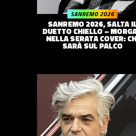
© 2014–
2026
Trash Italiano
- Tutti i diritti riservati.
SANREMO 2026
C.F./P.IVA 15477041006 - Capitale sociale €10.000,00 i.v.
SANREMO 2026, SALTA I
DUETTO CHIELLO – MORG
NELLA SERATA COVER: CH
SARÀ SUL PALCO