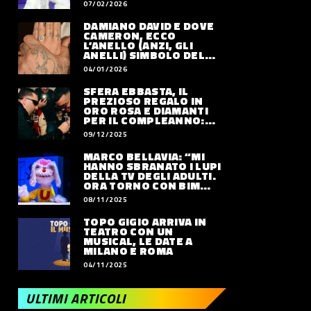
07/02/2026
DAMIANO DAVID E DOVE
CAMERON, ECCO
L’ANELLO (ANZI, GLI
ANELLI) SIMBOLO DEL
LORO AMORE
04/01/2026
SFERA EBBASTA, IL
PREZIOSO REGALO IN
ORO ROSA E DIAMANTI
PER IL COMPLEANNO:
QUANTO VALE
09/12/2025
MARCO BELLAVIA: “MI
HANNO SBRANATO I LUPI
DELLA TV DEGLI ADULTI.
ORA TORNO CON BIM
BUM BAM PARTY”
08/11/2025
TOPO GIGIO ARRIVA IN
TEATRO CON UN
MUSICAL, LE DATE A
MILANO E ROMA
04/11/2025
ULTIMI ARTICOLI