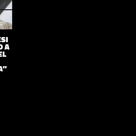
SI
O A
EL
A”