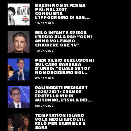
BRESH NON SI FERMA
PIÙ: NEL 2027
CONQUISTA
L’IPPODROMO DI SAN
SIRO CON “MILANO
13/07/2026
MAREA”
MILO INFANTE SPIEGA
L’ADDIO ALLA RAI: “OGNI
ANNO VOLEVANO
CHIUDERE ORE 14”
12/07/2026
PIER SILVIO BERLUSCONI
SUL CASO BARBARA
D’URSO: “QUALE VETO?
NON DECIDIAMO NOI
DOVE LAVORERÀ”
09/07/2026
PALINSESTI MEDIASET
2026/2027: GRANDE
FRATELLO VIP IN
AUTUNNO, L’ISOLA DEI
FAMOSI SLITTA AL 2027
09/07/2026
TEMPTATION ISLAND
VOLA NEGLI ASCOLTI:
FALÒ PER GABRIELE E
SARA