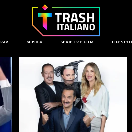
Trash
Italiano
SSIP
MUSICA
SERIE TV E FILM
LIFESTYL
SE
acy Policy
cy Contenuti