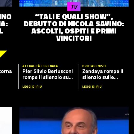
TV
INO
“TALI E QUALI SHOW”,
A:
DEBUTTO DI NICOLA SAVINO:
L
ASCOLTI, OSPITI E PRIMI
VINCITORI
ATTUALITÀ E CRONACA
PROTAGONISTI
torna
Pier Silvio Berlusconi
Zendaya rompe il
rompe il silenzio sul
silenzio sulle
ante
caso Fabrizio Corona
presunte nozze con
LEGGI DI PIÙ
LEGGI DI PIÙ
ospiti
Tom Holland: cosa ha
detto in tv