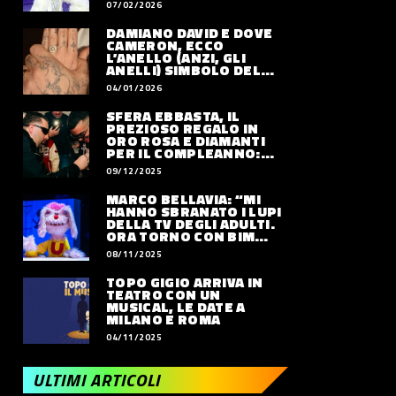
07/02/2026
DAMIANO DAVID E DOVE
CAMERON, ECCO
L’ANELLO (ANZI, GLI
ANELLI) SIMBOLO DEL
LORO AMORE
04/01/2026
SFERA EBBASTA, IL
PREZIOSO REGALO IN
ORO ROSA E DIAMANTI
PER IL COMPLEANNO:
QUANTO VALE
09/12/2025
MARCO BELLAVIA: “MI
HANNO SBRANATO I LUPI
DELLA TV DEGLI ADULTI.
ORA TORNO CON BIM
BUM BAM PARTY”
08/11/2025
TOPO GIGIO ARRIVA IN
TEATRO CON UN
MUSICAL, LE DATE A
MILANO E ROMA
04/11/2025
ULTIMI ARTICOLI