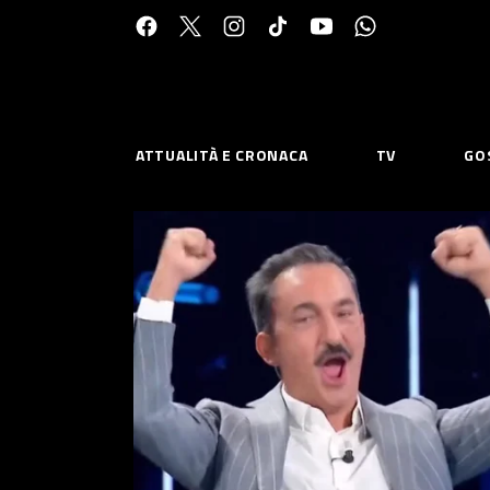
Cerca:
ATTUALITÀ E CRONACA
TV
GO
ESPLORA
RISOR
Chi Siamo
Priv
Contatti
Poli
CONNETTITI