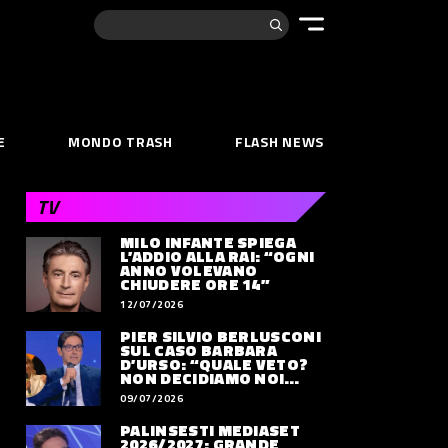
Cerca:
E
MONDO TRASH
FLASH NEWS
TV
MILO INFANTE SPIEGA
L’ADDIO ALLA RAI: “OGNI
ANNO VOLEVANO
CHIUDERE ORE 14”
12/07/2026
PIER SILVIO BERLUSCONI
SUL CASO BARBARA
D’URSO: “QUALE VETO?
NON DECIDIAMO NOI
DOVE LAVORERÀ”
09/07/2026
PALINSESTI MEDIASET
2026/2027: GRANDE