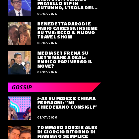
FRATELLO VIP IN
AUTUNNO, L’ISOLA DEI
FAMOSI SLITTA AL 2027
09/07/2026
BENEDETTA PARODI E
FABIO CARESSA INSIEME
SU TV8: ECCO IL NUOVO
TRAVEL SHOW
08/07/2026
MEDIASET FRENA SU
LET’S MAKE A DEAL:
ENRICO PAPI VERSO IL
NOVE?
07/07/2026
GOSSIP
J-AX SU FEDEZ E CHIARA
FERRAGNI: “MI
CHIEDEVANO CONSIGLI”
08/07/2026
TOMMASO ZORZI E ALEX
DI GIORGIO RITORNO DI
FIAMMA O SEMPLICE