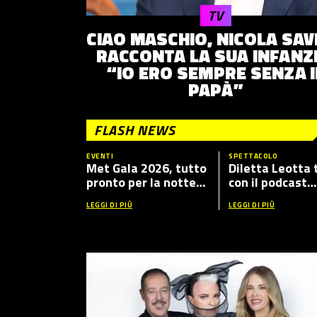
TV
CIAO MASCHIO, NICOLA SAV
RACCONTA LA SUA INFANZI
“IO ERO SEMPRE SENZA I
PAPÀ”
FLASH NEWS
EVENTI
SPETTACOLO
Met Gala 2026, tutto
Diletta Leotta 
pronto per la notte
con il podcast
più fashion dell’anno:
“Mamma Dilett
LEGGI DI PIÙ
LEGGI DI PIÙ
tema, ospiti e dove
5”, ecco i nuovi 
vederlo