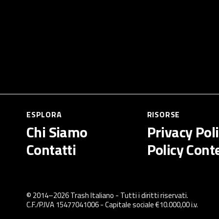
ESPLORA
RISORSE
Chi Siamo
Privacy Pol
Contatti
Policy Cont
© 2014–
2026
Trash Italiano
- Tutti i diritti riservati.
C.F./P.IVA 15477041006 - Capitale sociale €10.000,00 i.v.