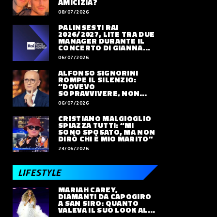
AMICIZIA?
08/07/2026
PALINSESTI RAI
2026/2027, LITE TRA DUE
MANAGER DURANTE IL
CONCERTO DI GIANNA
NANNINI
06/07/2026
ALFONSO SIGNORINI
ROMPE IL SILENZIO:
“DOVEVO
SOPRAVVIVERE, NON
VIVERE”
06/07/2026
PROTAGONISTI
SPETTACOLO
ATT
Bocelli risponde a
‘Non lo faccio x
Br
CRISTIANO MALGIOGLIO
Chalamet: “Opera e
Moda’: Giulia Salemi
ar
SPIAZZA TUTTI: “MI
SONO SPOSATO, MA NON
balletto parlano
mette il mondo pop
ri
DIRÒ CHI È MIO MARITO”
LEGGI DI PIÙ
LEGGI DI PIÙ
LEG
ancora al cuore”. E lo
sul banco degli
Ca
23/06/2026
invita a un suo
imputati
su
concerto
LIFESTYLE
MARIAH CAREY,
DIAMANTI DA CAPOGIRO
A SAN SIRO: QUANTO
VALEVA IL SUO LOOK ALLE
OLIMPIADI