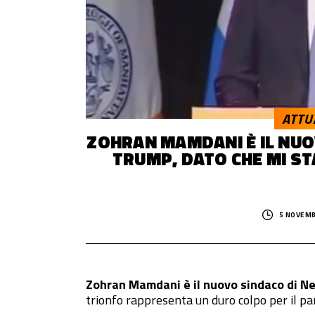
© 2014–
2026
Trash Italiano
- Tutti i diritti riservati.
C.F./P.IVA 15477041006 - Capitale sociale €10.000,00 i.v.
ATTU
ZOHRAN MAMDANI È IL NUO
TRUMP, DATO CHE MI ST
5 NOVEMB
Zohran Mamdani è il nuovo sindaco di Ne
trionfo rappresenta un duro colpo per il par