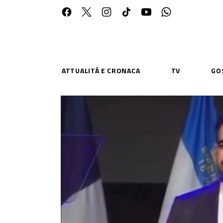
ATTUALITÀ E CRONACA
TV
GO
ESPLORA
RISOR
Chi Siamo
Priv
Contatti
Poli
CONNETTITI