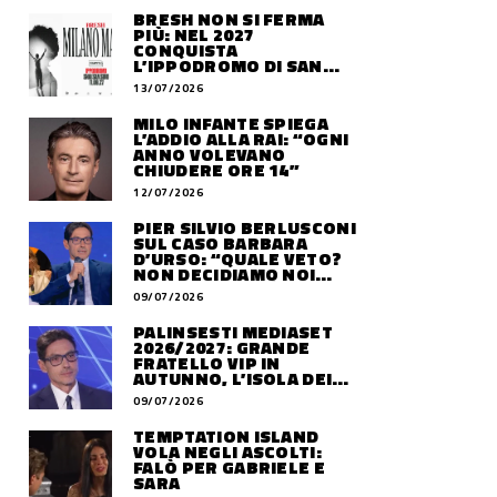
BRESH NON SI FERMA
PIÙ: NEL 2027
CONQUISTA
L’IPPODROMO DI SAN
SIRO CON “MILANO
13/07/2026
MAREA”
MILO INFANTE SPIEGA
L’ADDIO ALLA RAI: “OGNI
ANNO VOLEVANO
CHIUDERE ORE 14”
12/07/2026
PIER SILVIO BERLUSCONI
SUL CASO BARBARA
D’URSO: “QUALE VETO?
NON DECIDIAMO NOI
DOVE LAVORERÀ”
09/07/2026
PALINSESTI MEDIASET
2026/2027: GRANDE
FRATELLO VIP IN
AUTUNNO, L’ISOLA DEI
FAMOSI SLITTA AL 2027
09/07/2026
TEMPTATION ISLAND
VOLA NEGLI ASCOLTI:
FALÒ PER GABRIELE E
SARA