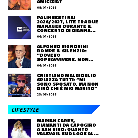
AMICIZIA?
08/07/2026
PALINSESTI RAI
2026/2027, LITE TRA DUE
MANAGER DURANTE IL
CONCERTO DI GIANNA
NANNINI
06/07/2026
ALFONSO SIGNORINI
ROMPE IL SILENZIO:
“DOVEVO
SOPRAVVIVERE, NON
VIVERE”
06/07/2026
CRISTIANO MALGIOGLIO
SPIAZZA TUTTI: “MI
SONO SPOSATO, MA NON
DIRÒ CHI È MIO MARITO”
23/06/2026
LIFESTYLE
MARIAH CAREY,
DIAMANTI DA CAPOGIRO
A SAN SIRO: QUANTO
VALEVA IL SUO LOOK ALLE
OLIMPIADI