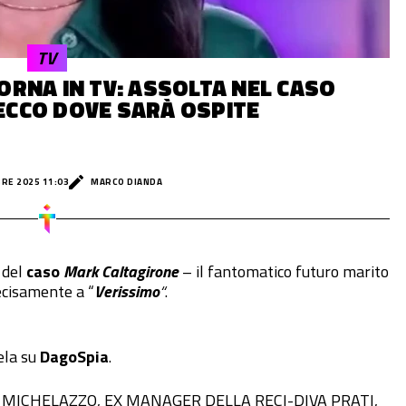
TV
ORNA IN TV: ASSOLTA NEL CASO
ECCO DOVE SARÀ OSPITE
RE 2025 11:03
MARCO DIANDA
 del
caso
Mark Caltagirone
– il fantomatico futuro marito
ecisamente a “
Verissimo
“
.
ela su
DagoSpia
.
 MICHELAZZO, EX MANAGER DELLA RECI-DIVA PRATI,