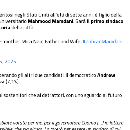
itosi negli Stati Uniti all’età di sette anni, è figlio della
universitario
Mahmood Mamdani
. Sarà
il primo sindaco
toria
della città.
mother Mira Nair, Father and Wife.
#ZohranMamdani
5, 2025
perando gli altri due candidati: il democratico
Andrew
wa
(7,1%).
i sostenitori che ai detrattori, con uno sguardo al futuro
bbiate votato per me, per il governatore Cuomo […] io lotterò
ssibile, che sia sicura. Lavorerò per essere un sindaco di cui