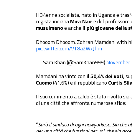
Il 34enne socialista, nato in Uganda e trasfer
regista indiana
Mira Nair
e del professore 
musulmano
e anche
il più giovane della s
Dhooom Dhooom. Zohran Mamdani with his 
pic.twitter.com/VT8a2WxJhm
— Sam Khan (@SamKhan999)
November 
Mamdani ha vinto con il
50,4% dei voti
, su
Cuomo
(41,6%) e il repubblicano
Curtis Sli
Il suo commento a caldo è stato rivolto sia a
di una città che affronta numerose sfide:
“
Sarò il sindaco di ogni newyorkese. Sia che a
per una città che funzioni per voi, che sia acce