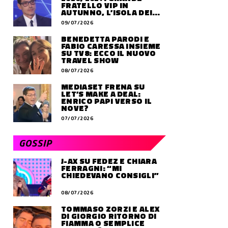
FRATELLO VIP IN
AUTUNNO, L’ISOLA DEI
FAMOSI SLITTA AL 2027
09/07/2026
BENEDETTA PARODI E
FABIO CARESSA INSIEME
SU TV8: ECCO IL NUOVO
TRAVEL SHOW
08/07/2026
MEDIASET FRENA SU
LET’S MAKE A DEAL:
ENRICO PAPI VERSO IL
NOVE?
07/07/2026
GOSSIP
J-AX SU FEDEZ E CHIARA
FERRAGNI: “MI
CHIEDEVANO CONSIGLI”
08/07/2026
TOMMASO ZORZI E ALEX
DI GIORGIO RITORNO DI
FIAMMA O SEMPLICE