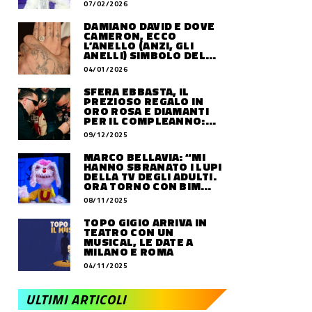
07/02/2026
DAMIANO DAVID E DOVE
CAMERON, ECCO
L’ANELLO (ANZI, GLI
ANELLI) SIMBOLO DEL
LORO AMORE
04/01/2026
SFERA EBBASTA, IL
PREZIOSO REGALO IN
ORO ROSA E DIAMANTI
PER IL COMPLEANNO:
QUANTO VALE
09/12/2025
MARCO BELLAVIA: “MI
HANNO SBRANATO I LUPI
DELLA TV DEGLI ADULTI.
ORA TORNO CON BIM
BUM BAM PARTY”
08/11/2025
TOPO GIGIO ARRIVA IN
TEATRO CON UN
MUSICAL, LE DATE A
MILANO E ROMA
04/11/2025
ULTIMI ARTICOLI