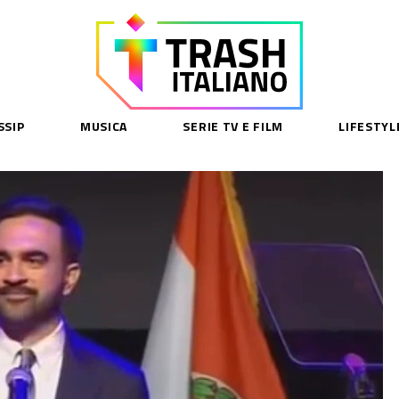
SSIP
MUSICA
SERIE TV E FILM
LIFESTYL
SE
acy Policy
cy Contenuti