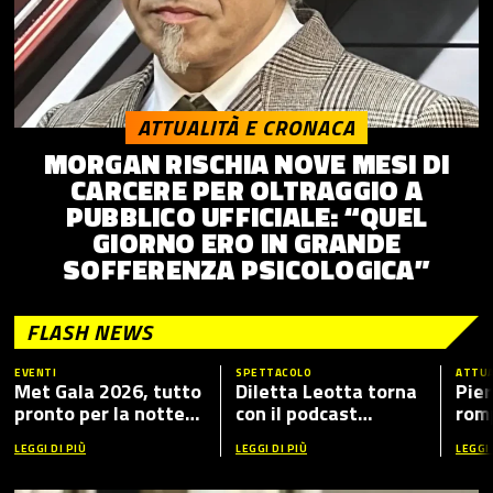
ATTUALITÀ E CRONACA
MORGAN RISCHIA NOVE MESI DI
CARCERE PER OLTRAGGIO A
PUBBLICO UFFICIALE: “QUEL
GIORNO ERO IN GRANDE
SOFFERENZA PSICOLOGICA”
FLASH NEWS
EVENTI
SPETTACOLO
ATTUA
Met Gala 2026, tutto
Diletta Leotta torna
Pier
pronto per la notte
con il podcast
romp
più fashion dell’anno:
“Mamma Dilettante
caso
LEGGI DI PIÙ
LEGGI DI PIÙ
LEGGI 
tema, ospiti e dove
5”, ecco i nuovi ospiti
vederlo