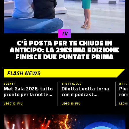
TV
C’È POSTA PER TE CHIUDE IN
ANTICIPO: LA 29ESIMA EDIZIONE
FINISCE DUE PUNTATE PRIMA
FLASH NEWS
EVENTI
SPETTACOLO
ATTUA
Met Gala 2026, tutto
Diletta Leotta torna
Pier
pronto per la notte
con il podcast
romp
più fashion dell’anno:
“Mamma Dilettante
caso
LEGGI DI PIÙ
LEGGI DI PIÙ
LEGGI 
tema, ospiti e dove
5”, ecco i nuovi ospiti
vederlo