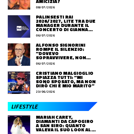
AMICIZIA?
08/07/2026
PALINSESTI RAI
2026/2027, LITE TRA DUE
MANAGER DURANTE IL
CONCERTO DI GIANNA
NANNINI
06/07/2026
ALFONSO SIGNORINI
ROMPE IL SILENZIO:
“DOVEVO
SOPRAVVIVERE, NON
VIVERE”
06/07/2026
CRISTIANO MALGIOGLIO
SPIAZZA TUTTI: “MI
SONO SPOSATO, MA NON
DIRÒ CHI È MIO MARITO”
23/06/2026
LIFESTYLE
MARIAH CAREY,
DIAMANTI DA CAPOGIRO
A SAN SIRO: QUANTO
VALEVA IL SUO LOOK ALLE
OLIMPIADI