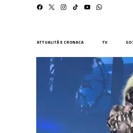
ATTUALITÀ E CRONACA
TV
GO
ESPLORA
RISOR
Chi Siamo
Priv
Contatti
Poli
CONNETTITI