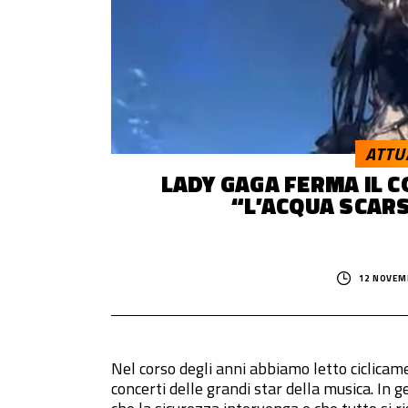
© 2014–
2026
Trash Italiano
- Tutti i diritti riservati.
C.F./P.IVA 15477041006 - Capitale sociale €10.000,00 i.v.
ATTU
LADY GAGA FERMA IL 
“L’ACQUA SCAR
12 NOVEM
Nel corso degli anni abbiamo letto ciclicam
concerti delle grandi star della musica. In g