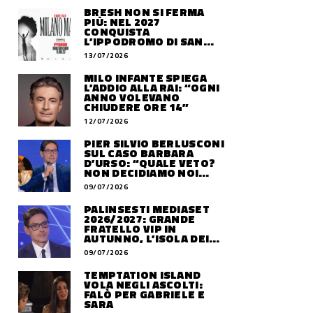
BRESH NON SI FERMA
PIÙ: NEL 2027
CONQUISTA
L’IPPODROMO DI SAN
SIRO CON “MILANO
13/07/2026
MAREA”
MILO INFANTE SPIEGA
L’ADDIO ALLA RAI: “OGNI
ANNO VOLEVANO
CHIUDERE ORE 14”
12/07/2026
PIER SILVIO BERLUSCONI
SUL CASO BARBARA
D’URSO: “QUALE VETO?
NON DECIDIAMO NOI
DOVE LAVORERÀ”
09/07/2026
PALINSESTI MEDIASET
2026/2027: GRANDE
FRATELLO VIP IN
AUTUNNO, L’ISOLA DEI
FAMOSI SLITTA AL 2027
09/07/2026
TEMPTATION ISLAND
VOLA NEGLI ASCOLTI:
FALÒ PER GABRIELE E
SARA