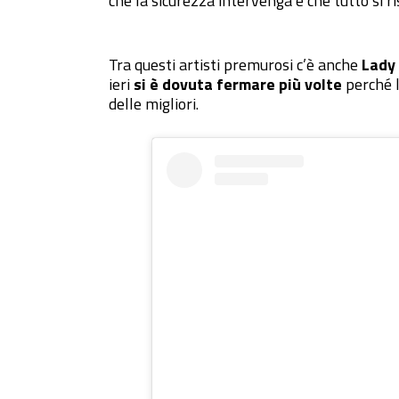
che la sicurezza intervenga e che tutto si ri
Tra questi artisti premurosi c’è anche
Lady
ieri
si è dovuta fermare più volte
perché l
delle migliori.