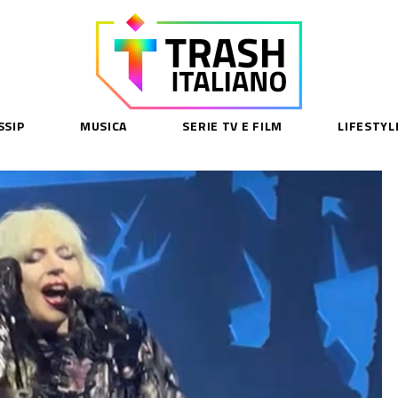
SSIP
MUSICA
SERIE TV E FILM
LIFESTYL
SE
acy Policy
cy Contenuti