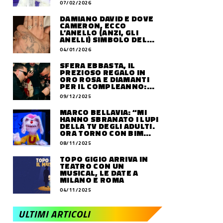
07/02/2026
DAMIANO DAVID E DOVE
CAMERON, ECCO
L’ANELLO (ANZI, GLI
ANELLI) SIMBOLO DEL
LORO AMORE
04/01/2026
SFERA EBBASTA, IL
PREZIOSO REGALO IN
ORO ROSA E DIAMANTI
PER IL COMPLEANNO:
QUANTO VALE
09/12/2025
MARCO BELLAVIA: “MI
HANNO SBRANATO I LUPI
DELLA TV DEGLI ADULTI.
ORA TORNO CON BIM
BUM BAM PARTY”
08/11/2025
TOPO GIGIO ARRIVA IN
TEATRO CON UN
MUSICAL, LE DATE A
MILANO E ROMA
04/11/2025
ULTIMI ARTICOLI