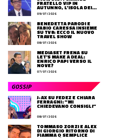
FRATELLO VIP IN
AUTUNNO, L’ISOLA DEI
FAMOSI SLITTA AL 2027
09/07/2026
BENEDETTA PARODI E
FABIO CARESSA INSIEME
SU TV8: ECCO IL NUOVO
TRAVEL SHOW
08/07/2026
MEDIASET FRENA SU
LET’S MAKE A DEAL:
ENRICO PAPI VERSO IL
NOVE?
07/07/2026
GOSSIP
J-AX SU FEDEZ E CHIARA
FERRAGNI: “MI
CHIEDEVANO CONSIGLI”
08/07/2026
TOMMASO ZORZI E ALEX
DI GIORGIO RITORNO DI
FIAMMA O SEMPLICE