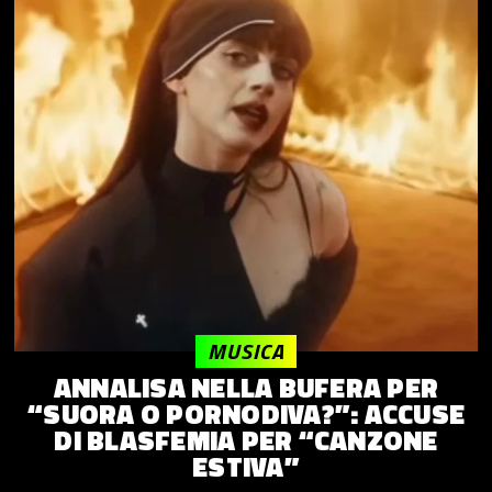
MUSICA
ANNALISA NELLA BUFERA PER
“SUORA O PORNODIVA?”: ACCUSE
DI BLASFEMIA PER “CANZONE
ESTIVA”