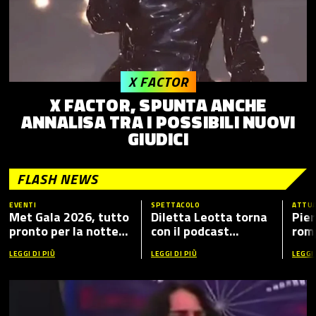
X FACTOR
X FACTOR, SPUNTA ANCHE
ANNALISA TRA I POSSIBILI NUOVI
GIUDICI
FLASH NEWS
EVENTI
SPETTACOLO
ATTUA
Met Gala 2026, tutto
Diletta Leotta torna
Pier
pronto per la notte
con il podcast
romp
più fashion dell’anno:
“Mamma Dilettante
caso
LEGGI DI PIÙ
LEGGI DI PIÙ
LEGGI 
tema, ospiti e dove
5”, ecco i nuovi ospiti
vederlo