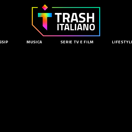
Trash
Italiano
SSIP
MUSICA
SERIE TV E FILM
LIFESTYL
SE
acy Policy
cy Contenuti