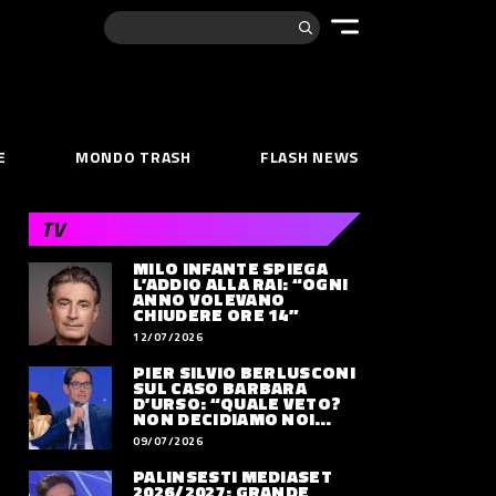
Cerca:
E
MONDO TRASH
FLASH NEWS
TV
MILO INFANTE SPIEGA
L’ADDIO ALLA RAI: “OGNI
ANNO VOLEVANO
CHIUDERE ORE 14”
12/07/2026
PIER SILVIO BERLUSCONI
SUL CASO BARBARA
D’URSO: “QUALE VETO?
NON DECIDIAMO NOI
DOVE LAVORERÀ”
09/07/2026
PALINSESTI MEDIASET
2026/2027: GRANDE