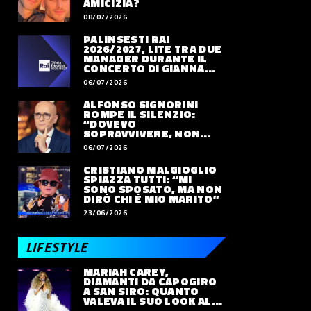
AMICIZIA?
08/07/2026
PALINSESTI RAI
2026/2027, LITE TRA DUE
MANAGER DURANTE IL
CONCERTO DI GIANNA
NANNINI
06/07/2026
ALFONSO SIGNORINI
ROMPE IL SILENZIO:
“DOVEVO
SOPRAVVIVERE, NON
VIVERE”
06/07/2026
CRISTIANO MALGIOGLIO
SPIAZZA TUTTI: “MI
SONO SPOSATO, MA NON
DIRÒ CHI È MIO MARITO”
23/06/2026
LIFESTYLE
MARIAH CAREY,
DIAMANTI DA CAPOGIRO
A SAN SIRO: QUANTO
VALEVA IL SUO LOOK ALLE
OLIMPIADI