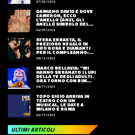
07/02/2026
DAMIANO DAVID E DOVE
CAMERON, ECCO
L’ANELLO (ANZI, GLI
ANELLI) SIMBOLO DEL
LORO AMORE
04/01/2026
SFERA EBBASTA, IL
PREZIOSO REGALO IN
ORO ROSA E DIAMANTI
PER IL COMPLEANNO:
QUANTO VALE
09/12/2025
MARCO BELLAVIA: “MI
HANNO SBRANATO I LUPI
DELLA TV DEGLI ADULTI.
ORA TORNO CON BIM
BUM BAM PARTY”
08/11/2025
TOPO GIGIO ARRIVA IN
TEATRO CON UN
MUSICAL, LE DATE A
MILANO E ROMA
04/11/2025
ULTIMI ARTICOLI