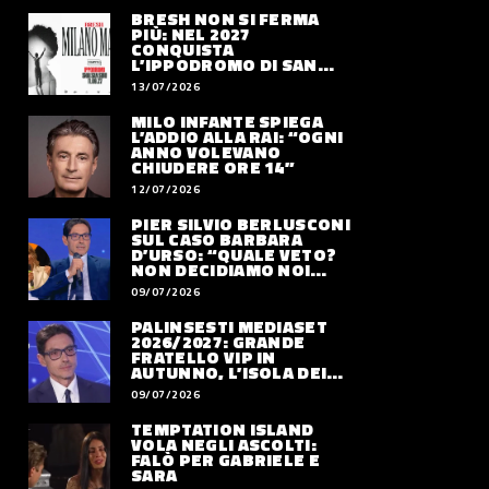
BRESH NON SI FERMA
PIÙ: NEL 2027
CONQUISTA
L’IPPODROMO DI SAN
SIRO CON “MILANO
13/07/2026
MAREA”
MILO INFANTE SPIEGA
L’ADDIO ALLA RAI: “OGNI
ANNO VOLEVANO
CHIUDERE ORE 14”
12/07/2026
PIER SILVIO BERLUSCONI
SUL CASO BARBARA
D’URSO: “QUALE VETO?
NON DECIDIAMO NOI
DOVE LAVORERÀ”
09/07/2026
PALINSESTI MEDIASET
2026/2027: GRANDE
FRATELLO VIP IN
AUTUNNO, L’ISOLA DEI
FAMOSI SLITTA AL 2027
09/07/2026
TEMPTATION ISLAND
VOLA NEGLI ASCOLTI:
FALÒ PER GABRIELE E
SARA