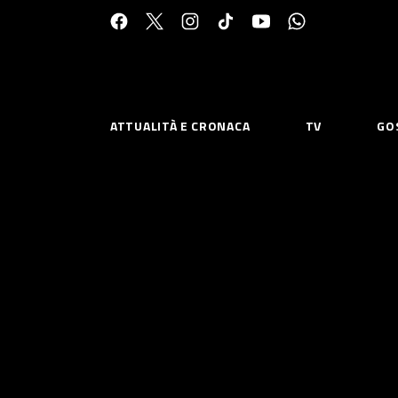
Cerca:
ATTUALITÀ E CRONACA
TV
GO
ESPLORA
RISOR
Chi Siamo
Priv
Contatti
Poli
CONNETTITI