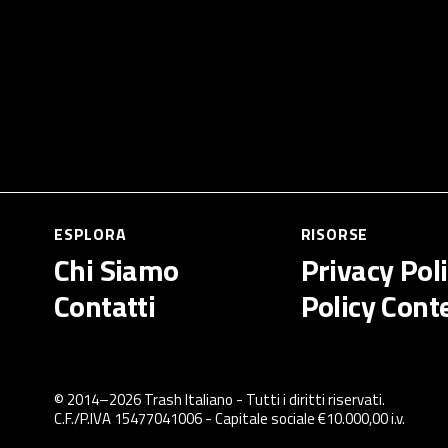
ESPLORA
RISORSE
Chi Siamo
Privacy Pol
Contatti
Policy Cont
© 2014–
2026
Trash Italiano
- Tutti i diritti riservati.
C.F./P.IVA 15477041006 - Capitale sociale €10.000,00 i.v.