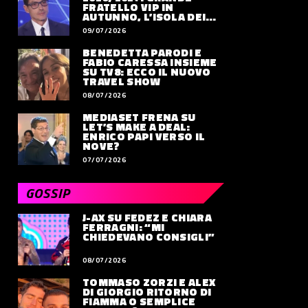
FRATELLO VIP IN
AUTUNNO, L’ISOLA DEI
FAMOSI SLITTA AL 2027
09/07/2026
BENEDETTA PARODI E
FABIO CARESSA INSIEME
SU TV8: ECCO IL NUOVO
TRAVEL SHOW
08/07/2026
MEDIASET FRENA SU
LET’S MAKE A DEAL:
ENRICO PAPI VERSO IL
NOVE?
07/07/2026
GOSSIP
J-AX SU FEDEZ E CHIARA
FERRAGNI: “MI
CHIEDEVANO CONSIGLI”
08/07/2026
TOMMASO ZORZI E ALEX
DI GIORGIO RITORNO DI
FIAMMA O SEMPLICE