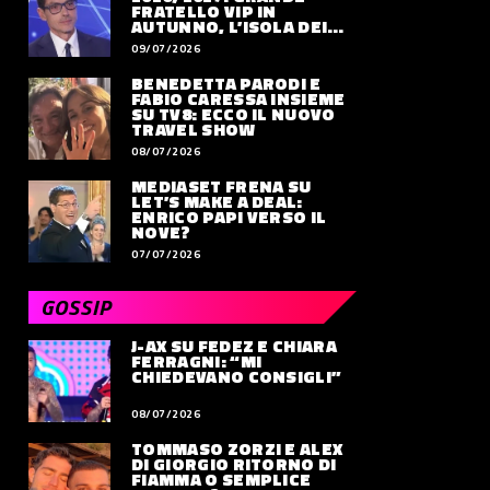
FRATELLO VIP IN
AUTUNNO, L’ISOLA DEI
FAMOSI SLITTA AL 2027
09/07/2026
BENEDETTA PARODI E
FABIO CARESSA INSIEME
SU TV8: ECCO IL NUOVO
TRAVEL SHOW
08/07/2026
MEDIASET FRENA SU
LET’S MAKE A DEAL:
ENRICO PAPI VERSO IL
NOVE?
07/07/2026
GOSSIP
J-AX SU FEDEZ E CHIARA
FERRAGNI: “MI
CHIEDEVANO CONSIGLI”
08/07/2026
TOMMASO ZORZI E ALEX
DI GIORGIO RITORNO DI
FIAMMA O SEMPLICE