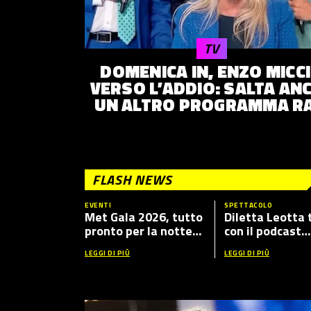
TV
DOMENICA IN, ENZO MICC
VERSO L’ADDIO: SALTA AN
UN ALTRO PROGRAMMA RA
FLASH NEWS
EVENTI
SPETTACOLO
Met Gala 2026, tutto
Diletta Leotta 
pronto per la notte
con il podcast
più fashion dell’anno:
“Mamma Dilett
LEGGI DI PIÙ
LEGGI DI PIÙ
tema, ospiti e dove
5”, ecco i nuovi 
vederlo