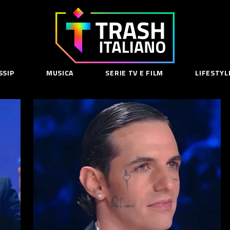
Trash
Italiano
SSIP
MUSICA
SERIE TV E FILM
LIFESTYL
SE
acy Policy
cy Contenuti