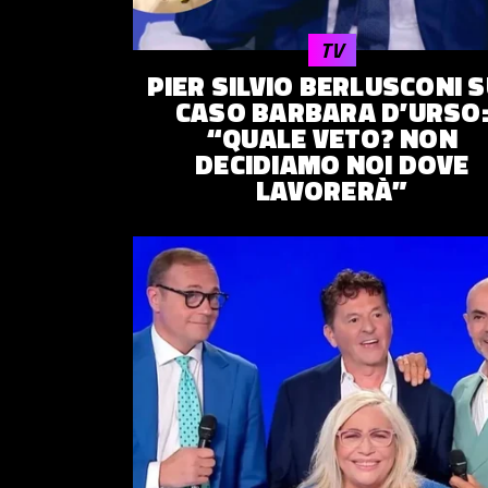
© 2014–
2026
Trash Italiano
- Tutti i diritti riservati.
TV
C.F./P.IVA 15477041006 - Capitale sociale €10.000,00 i.v.
PIER SILVIO BERLUSCONI 
CASO BARBARA D’URSO
“QUALE VETO? NON
DECIDIAMO NOI DOVE
LAVORERÀ”