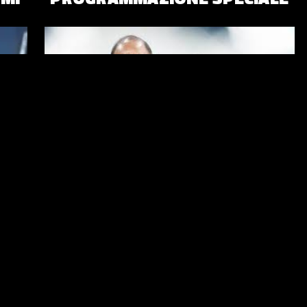
ATTUALITÀ E CRONACA
“VESPA INFAME”: SCRITTA
CHOC IN ASCENSORE RAI,
SCATTA LA DENUNCIA DEL
CONDUTTORE
”,
ECCO