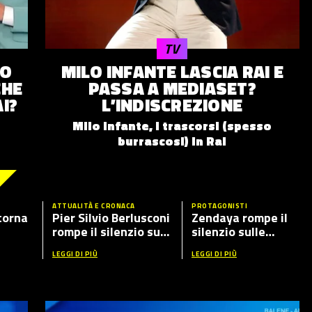
TV
IO
MILO INFANTE LASCIA RAI E
CHE
PASSA A MEDIASET?
I?
L’INDISCREZIONE
Milo Infante, i trascorsi (spesso
burrascosi) in Rai
ATTUALITÀ E CRONACA
PROTAGONISTI
torna
Pier Silvio Berlusconi
Zendaya rompe il
rompe il silenzio sul
silenzio sulle
ante
caso Fabrizio Corona
presunte nozze con
LEGGI DI PIÙ
LEGGI DI PIÙ
ospiti
Tom Holland: cosa ha
detto in tv