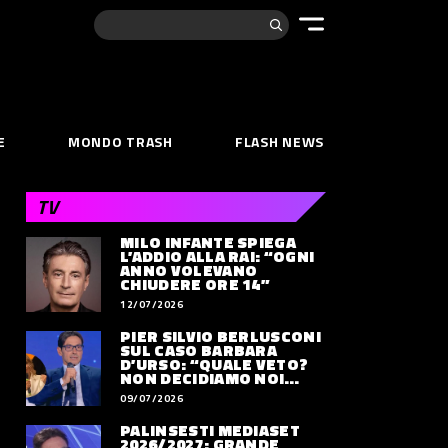
Cerca:
E
MONDO TRASH
FLASH NEWS
TV
MILO INFANTE SPIEGA
L’ADDIO ALLA RAI: “OGNI
ANNO VOLEVANO
CHIUDERE ORE 14”
12/07/2026
PIER SILVIO BERLUSCONI
SUL CASO BARBARA
D’URSO: “QUALE VETO?
NON DECIDIAMO NOI
DOVE LAVORERÀ”
09/07/2026
PALINSESTI MEDIASET
2026/2027: GRANDE