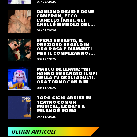
07/02/2026
DAMIANO DAVID E DOVE
CAMERON, ECCO
L’ANELLO (ANZI, GLI
ANELLI) SIMBOLO DEL
LORO AMORE
04/01/2026
SFERA EBBASTA, IL
PREZIOSO REGALO IN
ORO ROSA E DIAMANTI
PER IL COMPLEANNO:
QUANTO VALE
09/12/2025
MARCO BELLAVIA: “MI
HANNO SBRANATO I LUPI
DELLA TV DEGLI ADULTI.
ORA TORNO CON BIM
BUM BAM PARTY”
08/11/2025
TOPO GIGIO ARRIVA IN
TEATRO CON UN
MUSICAL, LE DATE A
MILANO E ROMA
04/11/2025
ULTIMI ARTICOLI