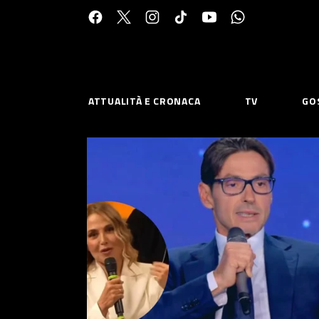
Cerca:
ATTUALITÀ E CRONACA
TV
GO
ESPLORA
RISOR
Chi Siamo
Priv
Contatti
Poli
CONNETTITI