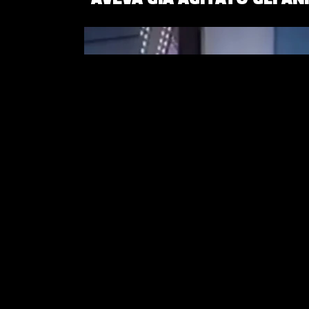
TV
“OK, IL PREZZO È GIUSTO
SALTA IL RITORNO IN RAI: 
I DETTAGLI