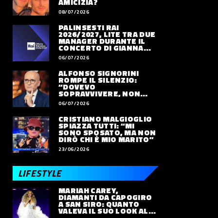
AMICIZIA?
08/07/2026
PALINSESTI RAI
2026/2027, LITE TRA DUE
MANAGER DURANTE IL
CONCERTO DI GIANNA
NANNINI
06/07/2026
ALFONSO SIGNORINI
ROMPE IL SILENZIO:
“DOVEVO
SOPRAVVIVERE, NON
VIVERE”
06/07/2026
CRISTIANO MALGIOGLIO
SPIAZZA TUTTI: “MI
SONO SPOSATO, MA NON
DIRÒ CHI È MIO MARITO”
PROTAGONISTI
SPETTACOLO
ATT
Bocelli risponde a
‘Non lo faccio x
Br
23/06/2026
Chalamet: “Opera e
Moda’: Giulia Salemi
ar
balletto parlano
mette il mondo pop
ri
LIFESTYLE
LEGGI DI PIÙ
LEGGI DI PIÙ
LEG
ancora al cuore”. E lo
sul banco degli
Ca
MARIAH CAREY,
invita a un suo
imputati
su
DIAMANTI DA CAPOGIRO
concerto
A SAN SIRO: QUANTO
VALEVA IL SUO LOOK ALLE
OLIMPIADI