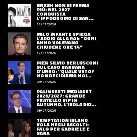
BRESH NON SI FERMA
PIÙ: NEL 2027
CONQUISTA
L’IPPODROMO DI SAN
SIRO CON “MILANO
13/07/2026
MAREA”
MILO INFANTE SPIEGA
L’ADDIO ALLA RAI: “OGNI
ANNO VOLEVANO
CHIUDERE ORE 14”
12/07/2026
PIER SILVIO BERLUSCONI
SUL CASO BARBARA
D’URSO: “QUALE VETO?
NON DECIDIAMO NOI
DOVE LAVORERÀ”
09/07/2026
PALINSESTI MEDIASET
2026/2027: GRANDE
FRATELLO VIP IN
AUTUNNO, L’ISOLA DEI
FAMOSI SLITTA AL 2027
09/07/2026
TEMPTATION ISLAND
VOLA NEGLI ASCOLTI:
FALÒ PER GABRIELE E
SARA