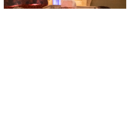
SERIE TV E FILM
‘ONLY MURDERS IN THE BUILDING’
RINNOVATA PER LA SESTA
STAGIONE SU DISNEY+